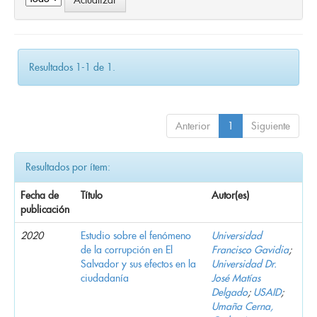
Resultados 1-1 de 1.
Anterior
1
Siguiente
Resultados por ítem:
Fecha de
Título
Autor(es)
publicación
2020
Estudio sobre el fenómeno
Universidad
de la corrupción en El
Francisco Gavidia
;
Salvador y sus efectos en la
Universidad Dr.
ciudadanía
José Matías
Delgado
;
USAID
;
Umaña Cerna,