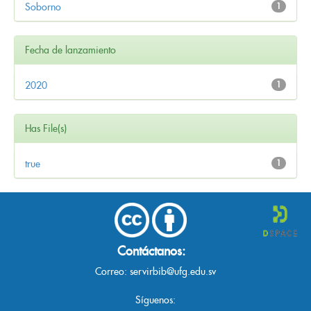
Soborno
1
Fecha de lanzamiento
2020
1
Has File(s)
true
1
Contáctanos:
Correo:
servirbib@ufg.edu.sv
Síguenos: