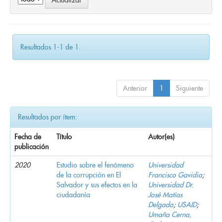
Resultados 1-1 de 1.
Anterior
1
Siguiente
Resultados por ítem:
Fecha de
Título
Autor(es)
publicación
2020
Estudio sobre el fenómeno
Universidad
de la corrupción en El
Francisco Gavidia
;
Salvador y sus efectos en la
Universidad Dr.
ciudadanía
José Matías
Delgado
;
USAID
;
Umaña Cerna,