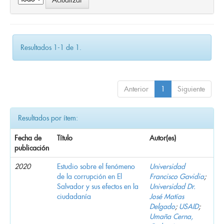
Resultados 1-1 de 1.
Anterior
1
Siguiente
Resultados por ítem:
Fecha de
Título
Autor(es)
publicación
2020
Estudio sobre el fenómeno
Universidad
de la corrupción en El
Francisco Gavidia
;
Salvador y sus efectos en la
Universidad Dr.
ciudadanía
José Matías
Delgado
;
USAID
;
Umaña Cerna,