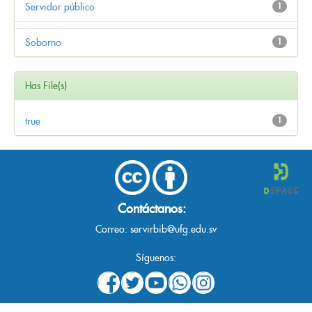
Servidor público
1
Soborno
1
Has File(s)
true
1
Contáctanos:
Correo:
servirbib@ufg.edu.sv
Síguenos: