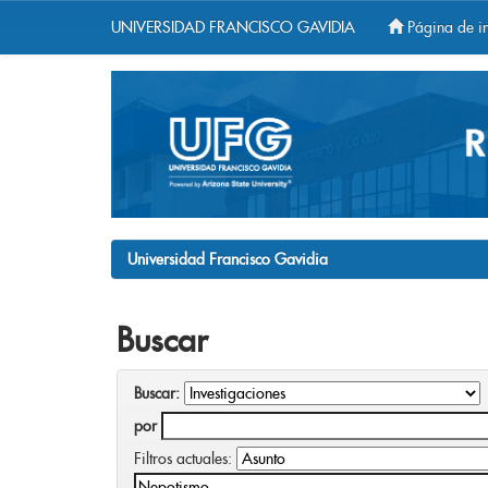
UNIVERSIDAD FRANCISCO GAVIDIA
Página de in
Skip
navigation
Universidad Francisco Gavidia
Buscar
Buscar:
por
Filtros actuales: