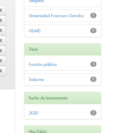
Delgado
Universidad Francisco Gavidia
1
USAID
1
Título
Función pública
1
Soborno
1
Fecha de lanzamiento
2020
1
Has File(s)