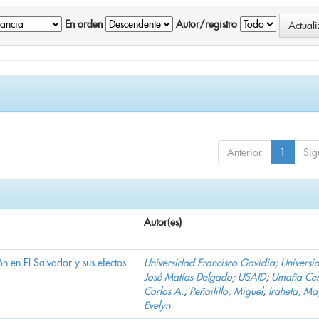
En orden
Autor/registro
Anterior
1
Sig
Autor(es)
n en El Salvador y sus efectos
Universidad Francisco Gavidia
;
Universi
José Matías Delgado
;
USAID
;
Umaña Cer
Carlos A.
;
Peñailillo, Miguel
;
Iraheta, Ma
Evelyn