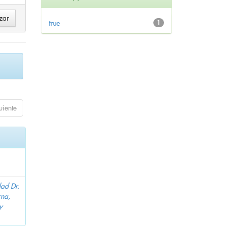
true
1
uiente
dad Dr.
na,
y