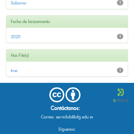
Soborno
1
Fecha de lanzamiento
2020
1
Has File(s)
true
1
Contáctanos:
Correo:
servirbib@ufg.edu.sv
Síguenos: