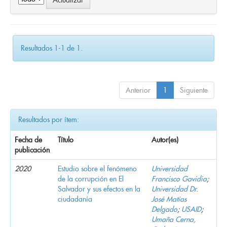
Resultados 1-1 de 1.
Anterior
1
Siguiente
Resultados por ítem:
Fecha de
Título
Autor(es)
publicación
2020
Estudio sobre el fenómeno
Universidad
de la corrupción en El
Francisco Gavidia
;
Salvador y sus efectos en la
Universidad Dr.
ciudadanía
José Matías
Delgado
;
USAID
;
Umaña Cerna,