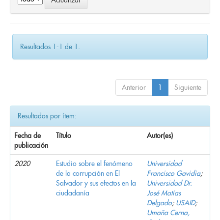
Resultados 1-1 de 1.
Anterior
1
Siguiente
Resultados por ítem:
Fecha de
Título
Autor(es)
publicación
2020
Estudio sobre el fenómeno
Universidad
de la corrupción en El
Francisco Gavidia
;
Salvador y sus efectos en la
Universidad Dr.
ciudadanía
José Matías
Delgado
;
USAID
;
Umaña Cerna,