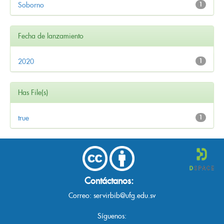
Soborno
1
Fecha de lanzamiento
2020
1
Has File(s)
true
1
Contáctanos:
Correo:
servirbib@ufg.edu.sv
Síguenos: