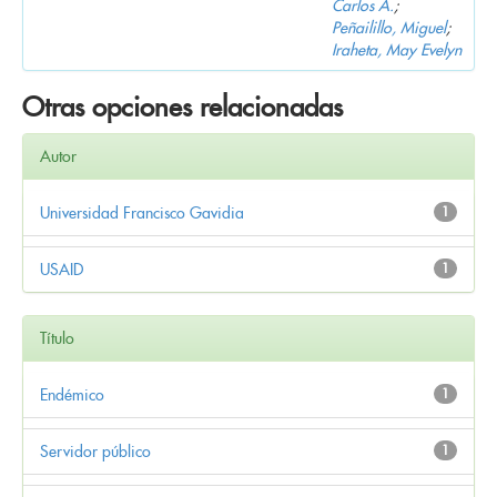
Carlos A.
;
Peñailillo, Miguel
;
Iraheta, May Evelyn
Otras opciones relacionadas
Autor
Universidad Francisco Gavidia
1
USAID
1
Título
Endémico
1
Servidor público
1