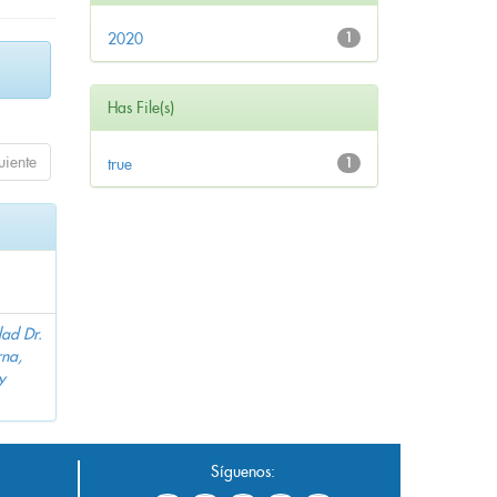
2020
1
Has File(s)
uiente
true
1
dad Dr.
na,
y
Síguenos: