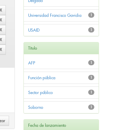
Delgado
Universidad Francisco Gavidia
1
USAID
1
Título
AFP
1
Función pública
1
Sector público
1
Soborno
1
Fecha de lanzamiento