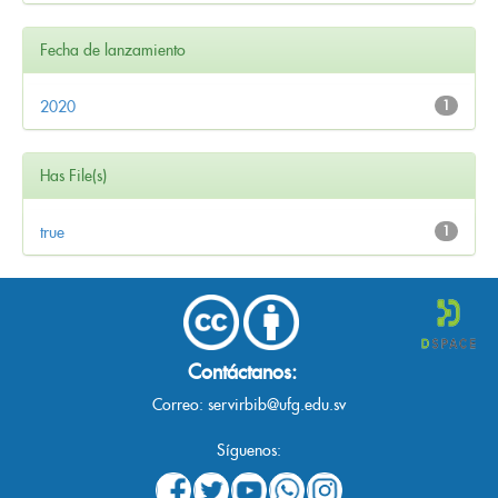
Fecha de lanzamiento
2020
1
Has File(s)
true
1
Contáctanos:
Correo:
servirbib@ufg.edu.sv
Síguenos: