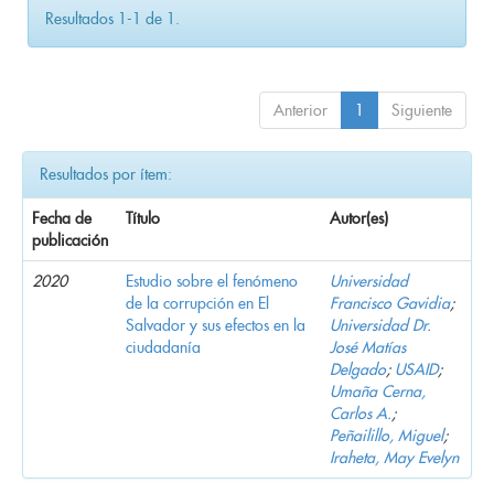
Resultados 1-1 de 1.
Anterior
1
Siguiente
Resultados por ítem:
Fecha de
Título
Autor(es)
publicación
2020
Estudio sobre el fenómeno
Universidad
de la corrupción en El
Francisco Gavidia
;
Salvador y sus efectos en la
Universidad Dr.
ciudadanía
José Matías
Delgado
;
USAID
;
Umaña Cerna,
Carlos A.
;
Peñailillo, Miguel
;
Iraheta, May Evelyn