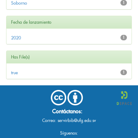
Soborno
1
Fecha de lanzamiento
2020
1
Has File(s)
true
1
Contáctanos:
Correo:
servirbib@ufg.edu.sv
Síguenos: