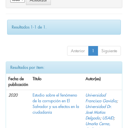
Resultados 1-1 de 1.
Anterior
1
Siguiente
Resultados por ítem:
Fecha de
Título
Autor(es)
publicación
2020
Estudio sobre el fenómeno
Universidad
de la corrupción en El
Francisco Gavidia
;
Salvador y sus efectos en la
Universidad Dr.
ciudadanía
José Matías
Delgado
;
USAID
;
Umaña Cerna,