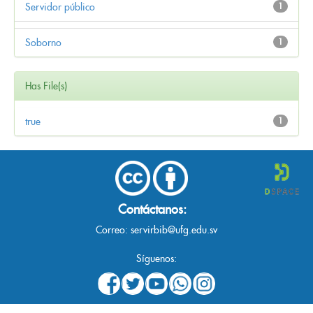
Servidor público
1
Soborno
1
Has File(s)
true
1
Contáctanos:
Correo:
servirbib@ufg.edu.sv
Síguenos: