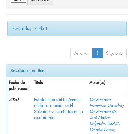
Resultados 1-1 de 1.
Anterior
1
Siguiente
Resultados por ítem:
Fecha de
Título
Autor(es)
publicación
2020
Estudio sobre el fenómeno
Universidad
de la corrupción en El
Francisco Gavidia
;
Salvador y sus efectos en la
Universidad Dr.
ciudadanía
José Matías
Delgado
;
USAID
;
Umaña Cerna,