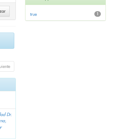
true
1
uiente
dad Dr.
na,
y