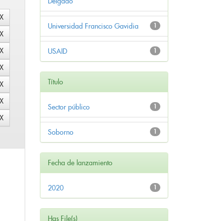
Delgado
Universidad Francisco Gavidia
1
USAID
1
Título
Sector público
1
Soborno
1
Fecha de lanzamiento
2020
1
Has File(s)