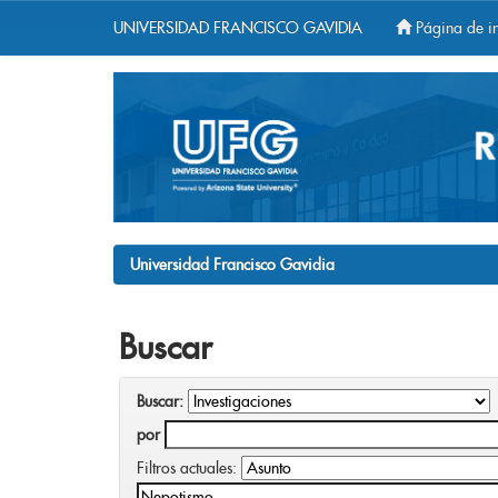
UNIVERSIDAD FRANCISCO GAVIDIA
Página de in
Skip
navigation
Universidad Francisco Gavidia
Buscar
Buscar:
por
Filtros actuales: