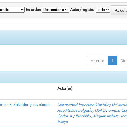
En orden
Autor/registro
Anterior
1
Sig
Autor(es)
n en El Salvador y sus efectos
Universidad Francisco Gavidia
;
Universi
José Matías Delgado
;
USAID
;
Umaña Cer
Carlos A.
;
Peñailillo, Miguel
;
Iraheta, Ma
Evelyn