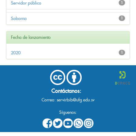
Servidor público
1
Soborno
1
Fecha de lanzamiento
2020
1
Contáctanos:
Correo:
servirbib@ufg.edu.sv
Síguenos: