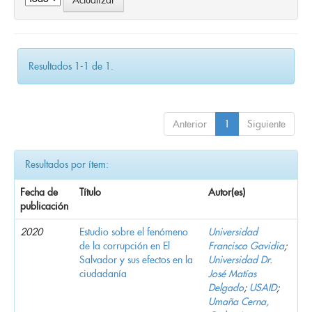
Resultados 1-1 de 1.
Anterior
1
Siguiente
Resultados por ítem:
Fecha de
Título
Autor(es)
publicación
2020
Estudio sobre el fenómeno
Universidad
de la corrupción en El
Francisco Gavidia
;
Salvador y sus efectos en la
Universidad Dr.
ciudadanía
José Matías
Delgado
;
USAID
;
Umaña Cerna,