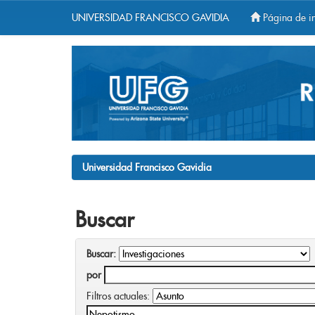
UNIVERSIDAD FRANCISCO GAVIDIA
Página de in
Skip
navigation
Universidad Francisco Gavidia
Buscar
Buscar:
por
Filtros actuales: