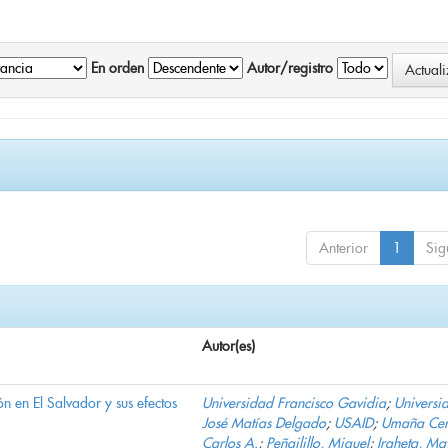
En orden
Autor/registro
Anterior
1
Sig
Autor(es)
n en El Salvador y sus efectos
Universidad Francisco Gavidia
;
Universi
José Matías Delgado
;
USAID
;
Umaña Cer
Carlos A.
;
Peñailillo, Miguel
;
Iraheta, Ma