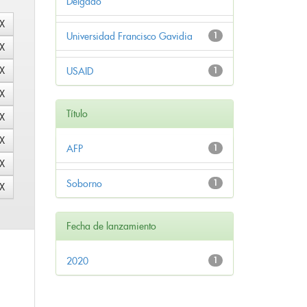
Delgado
Universidad Francisco Gavidia
1
USAID
1
Título
AFP
1
Soborno
1
Fecha de lanzamiento
2020
1