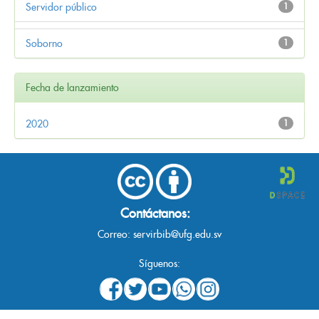
Servidor público
1
Soborno
1
Fecha de lanzamiento
2020
1
Contáctanos:
Correo:
servirbib@ufg.edu.sv
Síguenos: