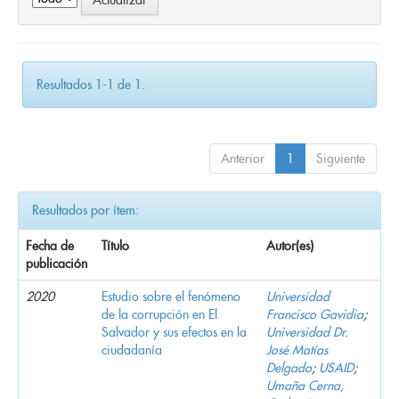
Resultados 1-1 de 1.
Anterior
1
Siguiente
Resultados por ítem:
Fecha de
Título
Autor(es)
publicación
2020
Estudio sobre el fenómeno
Universidad
de la corrupción en El
Francisco Gavidia
;
Salvador y sus efectos en la
Universidad Dr.
ciudadanía
José Matías
Delgado
;
USAID
;
Umaña Cerna,