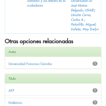
Salvador y sus efectos en la
Universidad Dr.
ciudadanía
José Matías
Delgado
;
USAID
;
Umaña Cerna,
Carlos A.
;
Peñailillo, Miguel
;
Iraheta, May Evelyn
Otras opciones relacionadas
Autor
Universidad Francisco Gavidia
1
Título
AFP
1
Endémico
1