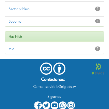
Sector público
1
Soborno
1
Has File(s)
true
1
Contáctanos:
Correo:
servirbib@ufg.edu.sv
Síguenos: