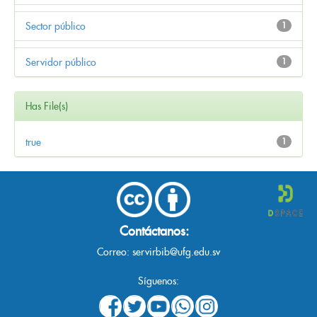
Sector público
1
Servidor público
1
Has File(s)
true
1
Contáctanos:
Correo:
servirbib@ufg.edu.sv
Síguenos: