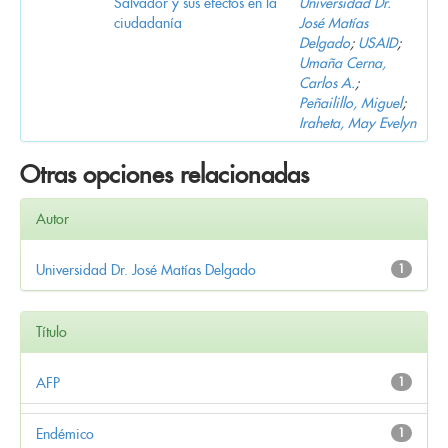
Salvador y sus efectos en la
Universidad Dr.
ciudadanía
José Matías
Delgado
;
USAID
;
Umaña Cerna,
Carlos A.
;
Peñailillo, Miguel
;
Iraheta, May Evelyn
Otras opciones relacionadas
Autor
Universidad Dr. José Matías Delgado
1
Título
AFP
1
Endémico
1