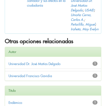
Salvador y sus efectos en la
Universidad Dr.
ciudadanía
José Matías
Delgado
;
USAID
;
Umaña Cerna,
Carlos A.
;
Peñailillo, Miguel
;
Iraheta, May Evelyn
Otras opciones relacionadas
Autor
Universidad Dr. José Matías Delgado
1
Universidad Francisco Gavidia
1
Título
Endémico
1