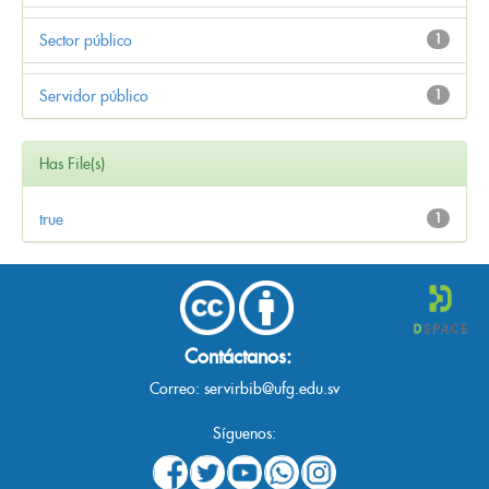
Sector público
1
Servidor público
1
Has File(s)
true
1
Contáctanos:
Correo:
servirbib@ufg.edu.sv
Síguenos: