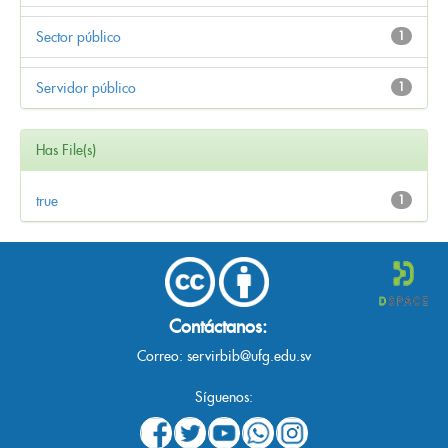
Sector público
1
Servidor público
1
Has File(s)
true
1
Contáctanos:
Correo:
servirbib@ufg.edu.sv
Síguenos: