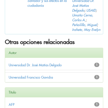
Salvador y sus efectos en la
Universidad Dr.
ciudadanía
José Matías
Delgado
;
USAID
;
Umaña Cerna,
Carlos A.
;
Peñailillo, Miguel
;
Iraheta, May Evelyn
Otras opciones relacionadas
Autor
Universidad Dr. José Matías Delgado
1
Universidad Francisco Gavidia
1
Título
AFP
1