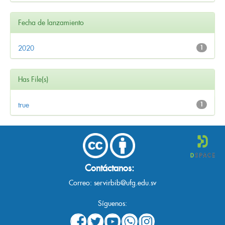
Fecha de lanzamiento
2020
1
Has File(s)
true
1
Contáctanos:
Correo:
servirbib@ufg.edu.sv
Síguenos: