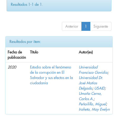
Resultados 1-1 de 1.
Anterior
1
Siguiente
Resultados por ítem:
Fecha de
Título
Autor(es)
publicación
2020
Estudio sobre el fenómeno
Universidad
de la corrupción en El
Francisco Gavidia
;
Salvador y sus efectos en la
Universidad Dr.
ciudadanía
José Matías
Delgado
;
USAID
;
Umaña Cerna,
Carlos A.
;
Peñailillo, Miguel
;
Iraheta, May Evelyn