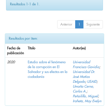
Resultados 1-1 de 1.
Anterior
1
Siguiente
Resultados por ítem:
Fecha de
Título
Autor(es)
publicación
2020
Estudio sobre el fenómeno
Universidad
de la corrupción en El
Francisco Gavidia
;
Salvador y sus efectos en la
Universidad Dr.
ciudadanía
José Matías
Delgado
;
USAID
;
Umaña Cerna,
Carlos A.
;
Peñailillo, Miguel
;
Iraheta, May Evelyn