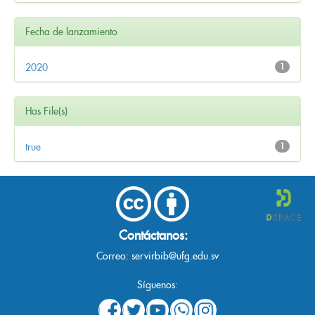
Fecha de lanzamiento
2020
1
Has File(s)
true
1
Contáctanos:
Correo:
servirbib@ufg.edu.sv
Síguenos: