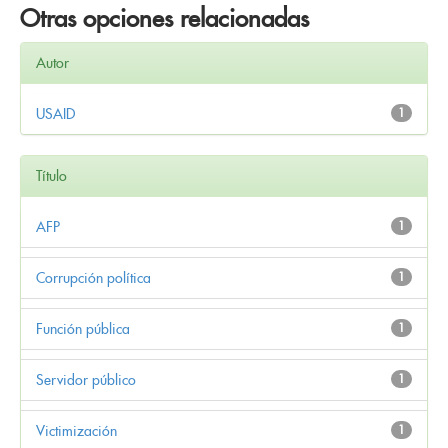
Otras opciones relacionadas
Autor
USAID
1
Título
AFP
1
Corrupción política
1
Función pública
1
Servidor público
1
Victimización
1