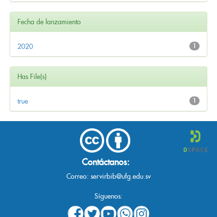
Fecha de lanzamiento
2020
1
Has File(s)
true
1
Contáctanos:
Correo:
servirbib@ufg.edu.sv
Síguenos: