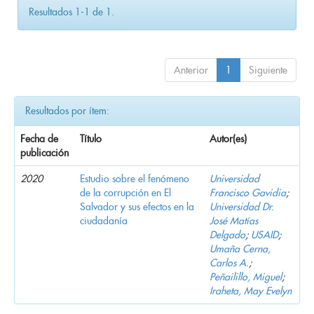
Resultados 1-1 de 1.
Anterior
1
Siguiente
Resultados por ítem:
Fecha de
Título
Autor(es)
publicación
2020
Estudio sobre el fenómeno
Universidad
de la corrupción en El
Francisco Gavidia
;
Salvador y sus efectos en la
Universidad Dr.
ciudadanía
José Matías
Delgado
;
USAID
;
Umaña Cerna,
Carlos A.
;
Peñailillo, Miguel
;
Iraheta, May Evelyn