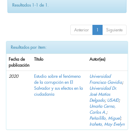
Resultados 1-1 de 1.
Anterior
1
Siguiente
Resultados por ítem:
Fecha de
Título
Autor(es)
publicación
2020
Estudio sobre el fenómeno
Universidad
de la corrupción en El
Francisco Gavidia
;
Salvador y sus efectos en la
Universidad Dr.
ciudadanía
José Matías
Delgado
;
USAID
;
Umaña Cerna,
Carlos A.
;
Peñailillo, Miguel
;
Iraheta, May Evelyn