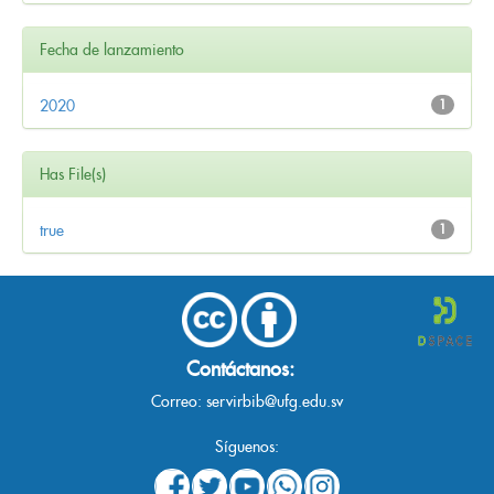
Fecha de lanzamiento
2020
1
Has File(s)
true
1
Contáctanos:
Correo:
servirbib@ufg.edu.sv
Síguenos: