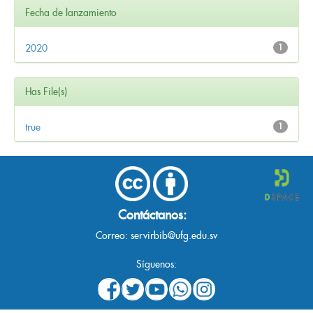
Fecha de lanzamiento
2020
1
Has File(s)
true
1
Contáctanos:
Correo:
servirbib@ufg.edu.sv
Síguenos: