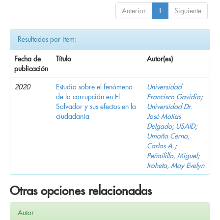
Anterior
1
Siguiente
Resultados por ítem:
Fecha de
Título
Autor(es)
publicación
2020
Estudio sobre el fenómeno
Universidad
de la corrupción en El
Francisco Gavidia
;
Salvador y sus efectos en la
Universidad Dr.
ciudadanía
José Matías
Delgado
;
USAID
;
Umaña Cerna,
Carlos A.
;
Peñailillo, Miguel
;
Iraheta, May Evelyn
Otras opciones relacionadas
Autor