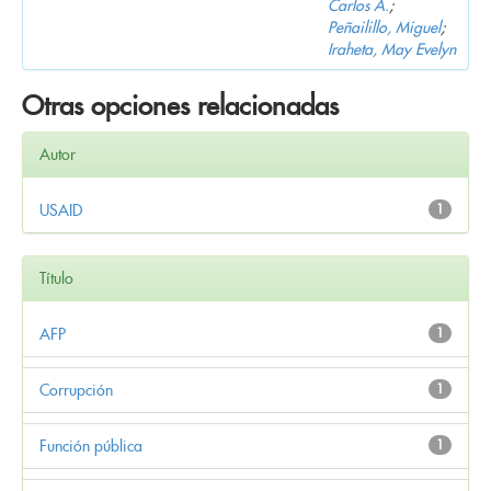
Carlos A.
;
Peñailillo, Miguel
;
Iraheta, May Evelyn
Otras opciones relacionadas
Autor
USAID
1
Título
AFP
1
Corrupción
1
Función pública
1