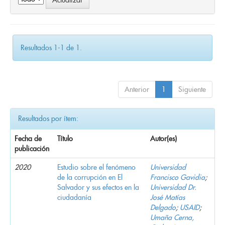
Resultados 1-1 de 1.
Anterior
1
Siguiente
Resultados por ítem:
Fecha de
Título
Autor(es)
publicación
2020
Estudio sobre el fenómeno
Universidad
de la corrupción en El
Francisco Gavidia
;
Salvador y sus efectos en la
Universidad Dr.
ciudadanía
José Matías
Delgado
;
USAID
;
Umaña Cerna,