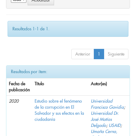
Resultados 1-1 de 1.
Anterior
1
Siguiente
Resultados por ítem:
Fecha de
Título
Autor(es)
publicación
2020
Estudio sobre el fenómeno
Universidad
de la corrupción en El
Francisco Gavidia
;
Salvador y sus efectos en la
Universidad Dr.
ciudadanía
José Matías
Delgado
;
USAID
;
Umaña Cerna,