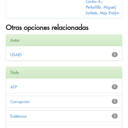
Carlos A.
;
Peñailillo, Miguel
;
Iraheta, May Evelyn
Otras opciones relacionadas
Autor
USAID
1
Título
AFP
1
Corrupción
1
Endémico
1