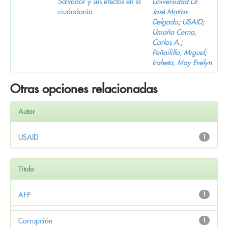
Salvador y sus efectos en la
Universidad Dr.
ciudadanía
José Matías
Delgado
;
USAID
;
Umaña Cerna,
Carlos A.
;
Peñailillo, Miguel
;
Iraheta, May Evelyn
Otras opciones relacionadas
Autor
USAID
1
Título
AFP
1
Corrupción
1