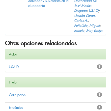
Salvador y sus efectos en la
Universidad Dr.
ciudadanía
José Matías
Delgado
;
USAID
;
Umaña Cerna,
Carlos A.
;
Peñailillo, Miguel
;
Iraheta, May Evelyn
Otras opciones relacionadas
Autor
USAID
1
Título
Corrupción
1
Endémico
1