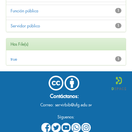
Función pública
1
Servidor público
1
Has File(s)
true
1
Contáctanos:
Correo:
servirbib@ufg.edu.sv
Síguenos: