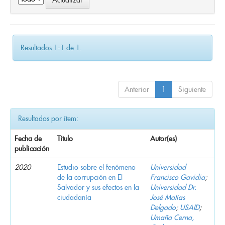
Resultados 1-1 de 1.
Anterior
1
Siguiente
Resultados por ítem:
Fecha de
Título
Autor(es)
publicación
2020
Estudio sobre el fenómeno
Universidad
de la corrupción en El
Francisco Gavidia
;
Salvador y sus efectos en la
Universidad Dr.
ciudadanía
José Matías
Delgado
;
USAID
;
Umaña Cerna,