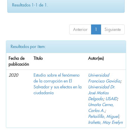
Resultados 1-1 de 1.
Anterior
1
Siguiente
Resultados por ítem:
Fecha de
Título
Autor(es)
publicación
2020
Estudio sobre el fenómeno
Universidad
de la corrupción en El
Francisco Gavidia
;
Salvador y sus efectos en la
Universidad Dr.
ciudadanía
José Matías
Delgado
;
USAID
;
Umaña Cerna,
Carlos A.
;
Peñailillo, Miguel
;
Iraheta, May Evelyn