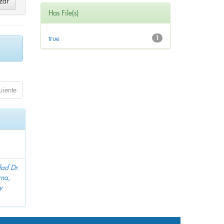
Has File(s)
true
1
uiente
dad Dr.
na,
y