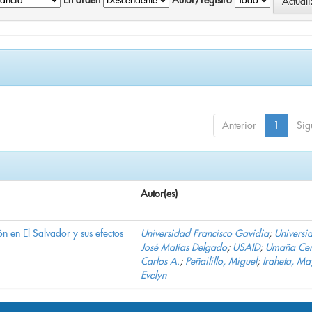
En orden
Autor/registro
Anterior
1
Sig
Autor(es)
n en El Salvador y sus efectos
Universidad Francisco Gavidia
;
Universi
José Matías Delgado
;
USAID
;
Umaña Cer
Carlos A.
;
Peñailillo, Miguel
;
Iraheta, Ma
Evelyn