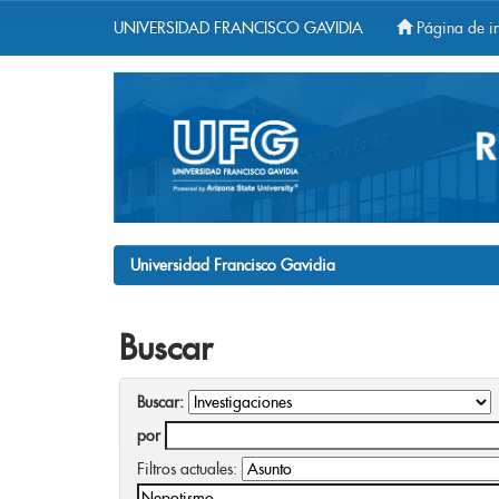
UNIVERSIDAD FRANCISCO GAVIDIA
Página de in
Skip
navigation
Universidad Francisco Gavidia
Buscar
Buscar:
por
Filtros actuales: