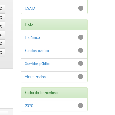
USAID
1
Título
Endémico
1
Función pública
1
Servidor público
1
Victimización
1
Fecha de lanzamiento
2020
1