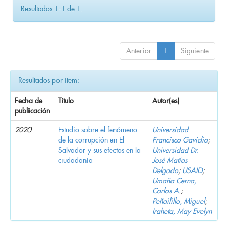
Resultados 1-1 de 1.
Anterior
1
Siguiente
Resultados por ítem:
Fecha de
Título
Autor(es)
publicación
2020
Estudio sobre el fenómeno
Universidad
de la corrupción en El
Francisco Gavidia
;
Salvador y sus efectos en la
Universidad Dr.
ciudadanía
José Matías
Delgado
;
USAID
;
Umaña Cerna,
Carlos A.
;
Peñailillo, Miguel
;
Iraheta, May Evelyn