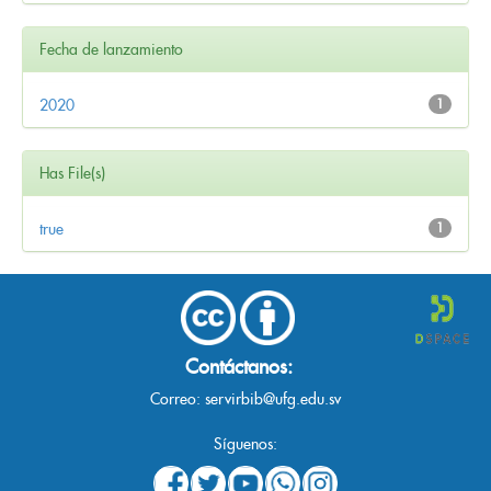
Fecha de lanzamiento
2020
1
Has File(s)
true
1
Contáctanos:
Correo:
servirbib@ufg.edu.sv
Síguenos: