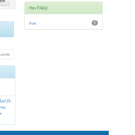
Has File(s)
true
1
uiente
dad Dr.
na,
y