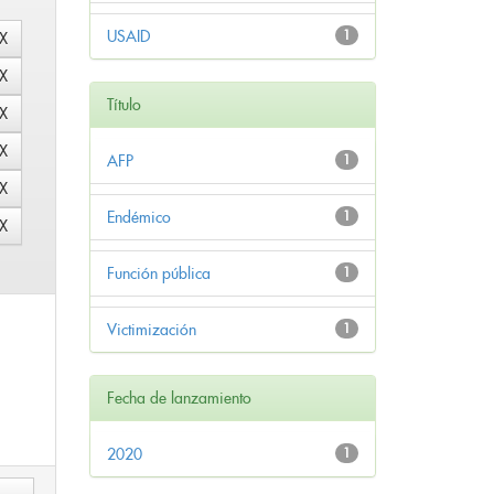
USAID
1
Título
AFP
1
Endémico
1
Función pública
1
Victimización
1
Fecha de lanzamiento
2020
1