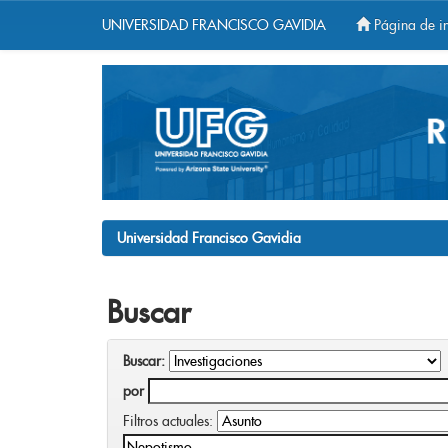
UNIVERSIDAD FRANCISCO GAVIDIA
Página de in
Skip
navigation
Universidad Francisco Gavidia
Buscar
Buscar:
por
Filtros actuales: