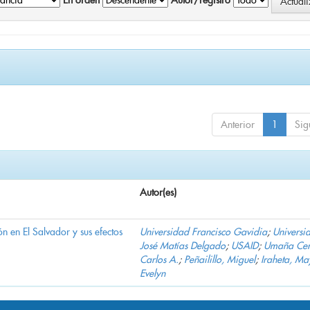
En orden
Autor/registro
Anterior
1
Sig
Autor(es)
n en El Salvador y sus efectos
Universidad Francisco Gavidia
;
Universi
José Matías Delgado
;
USAID
;
Umaña Cer
Carlos A.
;
Peñailillo, Miguel
;
Iraheta, Ma
Evelyn