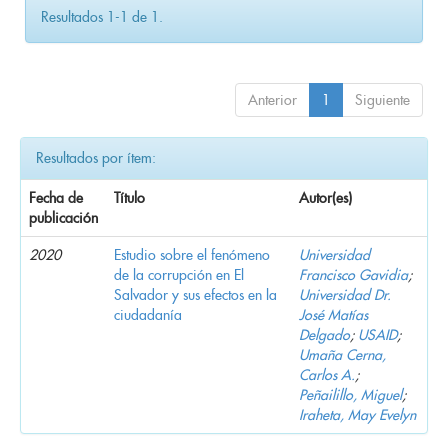
Resultados 1-1 de 1.
Anterior
1
Siguiente
Resultados por ítem:
Fecha de
Título
Autor(es)
publicación
2020
Estudio sobre el fenómeno
Universidad
de la corrupción en El
Francisco Gavidia
;
Salvador y sus efectos en la
Universidad Dr.
ciudadanía
José Matías
Delgado
;
USAID
;
Umaña Cerna,
Carlos A.
;
Peñailillo, Miguel
;
Iraheta, May Evelyn