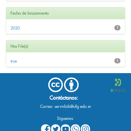
Fecha de lanzamiento
2020
1
Has File(s)
true
1
Contáctanos:
Correo:
servirbib@ufg.edu.sv
Síguenos: