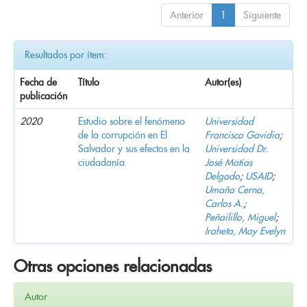
Anterior
1
Siguiente
Resultados por ítem:
Fecha de
Título
Autor(es)
publicación
2020
Estudio sobre el fenómeno
Universidad
de la corrupción en El
Francisco Gavidia
;
Salvador y sus efectos en la
Universidad Dr.
ciudadanía
José Matías
Delgado
;
USAID
;
Umaña Cerna,
Carlos A.
;
Peñailillo, Miguel
;
Iraheta, May Evelyn
Otras opciones relacionadas
Autor