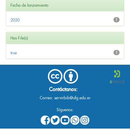
Fecha de lanzamiento
2020
1
Has File(s)
true
1
Contáctanos:
Correo:
servirbib@ufg.edu.sv
Síguenos: