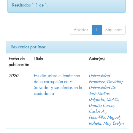
Resultados 1-1 de 1.
Anterior
1
Siguiente
Resultados por ítem:
Fecha de
Título
Autor(es)
publicación
2020
Estudio sobre el fenómeno
Universidad
de la corrupción en El
Francisco Gavidia
;
Salvador y sus efectos en la
Universidad Dr.
ciudadanía
José Matías
Delgado
;
USAID
;
Umaña Cerna,
Carlos A.
;
Peñailillo, Miguel
;
Iraheta, May Evelyn