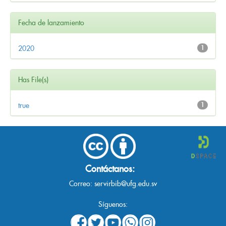
Fecha de lanzamiento
2020
1
Has File(s)
true
1
Contáctanos:
Correo:
servirbib@ufg.edu.sv
Síguenos: