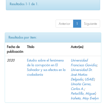
Resultados 1-1 de 1.
Anterior
1
Siguiente
Resultados por ítem:
Fecha de
Título
Autor(es)
publicación
2020
Estudio sobre el fenómeno
Universidad
de la corrupción en El
Francisco Gavidia
;
Salvador y sus efectos en la
Universidad Dr.
ciudadanía
José Matías
Delgado
;
USAID
;
Umaña Cerna,
Carlos A.
;
Peñailillo, Miguel
;
Iraheta, May Evelyn