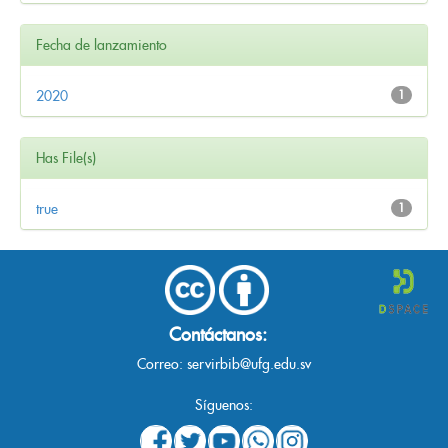
Fecha de lanzamiento
2020
1
Has File(s)
true
1
Contáctanos:
Correo:
servirbib@ufg.edu.sv
Síguenos: