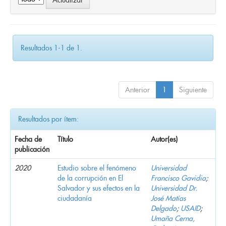
Resultados 1-1 de 1.
Anterior
1
Siguiente
Resultados por ítem:
Fecha de
Título
Autor(es)
publicación
2020
Estudio sobre el fenómeno
Universidad
de la corrupción en El
Francisco Gavidia
;
Salvador y sus efectos en la
Universidad Dr.
ciudadanía
José Matías
Delgado
;
USAID
;
Umaña Cerna,