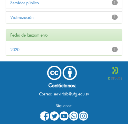
Servidor público
1
Victimización
1
Fecha de lanzamiento
2020
1
Contáctanos:
Correo:
servirbib@ufg.edu.sv
Síguenos: