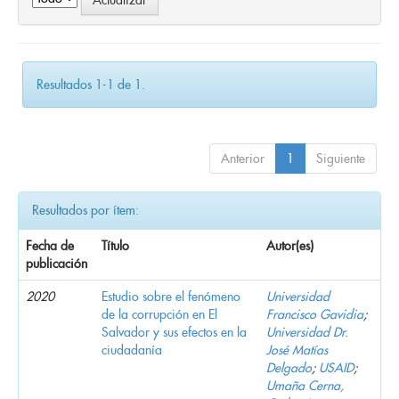
Resultados 1-1 de 1.
Anterior
1
Siguiente
Resultados por ítem:
Fecha de
Título
Autor(es)
publicación
2020
Estudio sobre el fenómeno
Universidad
de la corrupción en El
Francisco Gavidia
;
Salvador y sus efectos en la
Universidad Dr.
ciudadanía
José Matías
Delgado
;
USAID
;
Umaña Cerna,