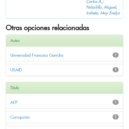
Carlos A.
;
Peñailillo, Miguel
;
Iraheta, May Evelyn
Otras opciones relacionadas
Autor
Universidad Francisco Gavidia
1
USAID
1
Título
AFP
1
Corrupción
1