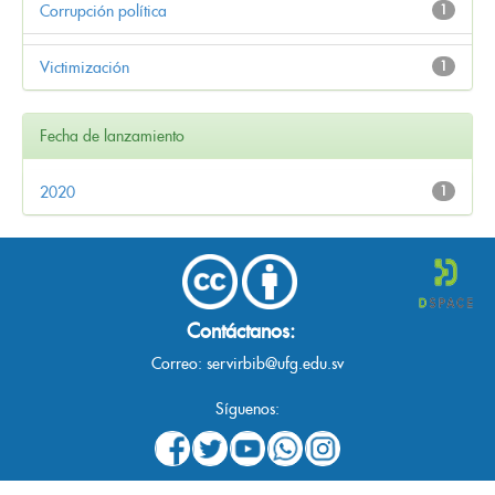
Corrupción política
1
Victimización
1
Fecha de lanzamiento
2020
1
Contáctanos:
Correo:
servirbib@ufg.edu.sv
Síguenos: