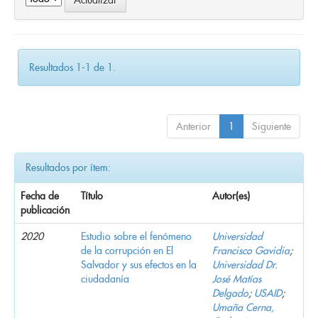
Resultados 1-1 de 1.
Anterior
1
Siguiente
Resultados por ítem:
Fecha de
Título
Autor(es)
publicación
2020
Estudio sobre el fenómeno
Universidad
de la corrupción en El
Francisco Gavidia
;
Salvador y sus efectos en la
Universidad Dr.
ciudadanía
José Matías
Delgado
;
USAID
;
Umaña Cerna,