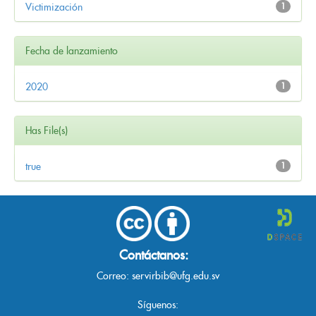
Victimización
1
Fecha de lanzamiento
2020
1
Has File(s)
true
1
Contáctanos:
Correo:
servirbib@ufg.edu.sv
Síguenos: