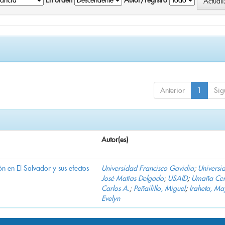
En orden
Autor/registro
Anterior
1
Sig
Autor(es)
n en El Salvador y sus efectos
Universidad Francisco Gavidia
;
Universi
José Matías Delgado
;
USAID
;
Umaña Cer
Carlos A.
;
Peñailillo, Miguel
;
Iraheta, Ma
Evelyn