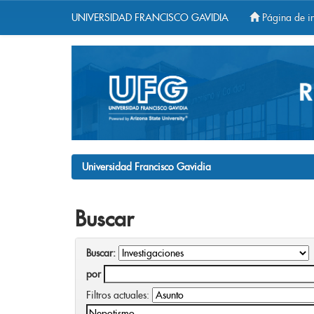
UNIVERSIDAD FRANCISCO GAVIDIA
Página de in
Skip
navigation
Universidad Francisco Gavidia
Buscar
Buscar:
por
Filtros actuales: