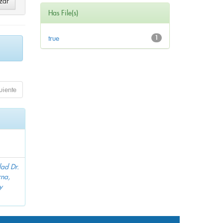
Has File(s)
true
1
uiente
dad Dr.
na,
y