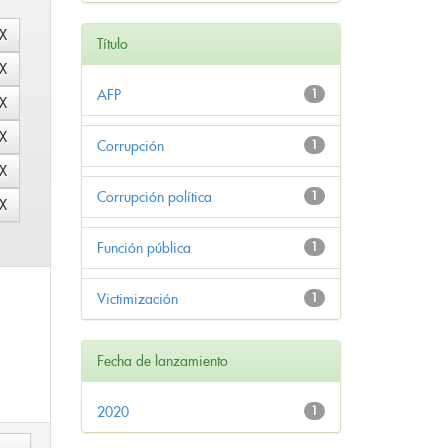
Título
AFP
1
Corrupción
1
Corrupción política
1
Función pública
1
Victimización
1
Fecha de lanzamiento
2020
1