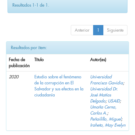
Resultados 1-1 de 1.
Anterior
1
Siguiente
Resultados por ítem:
Fecha de
Título
Autor(es)
publicación
2020
Estudio sobre el fenómeno
Universidad
de la corrupción en El
Francisco Gavidia
;
Salvador y sus efectos en la
Universidad Dr.
ciudadanía
José Matías
Delgado
;
USAID
;
Umaña Cerna,
Carlos A.
;
Peñailillo, Miguel
;
Iraheta, May Evelyn