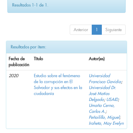
Resultados 1-1 de 1.
Anterior
1
Siguiente
Resultados por ítem:
Fecha de
Título
Autor(es)
publicación
2020
Estudio sobre el fenómeno
Universidad
de la corrupción en El
Francisco Gavidia
;
Salvador y sus efectos en la
Universidad Dr.
ciudadanía
José Matías
Delgado
;
USAID
;
Umaña Cerna,
Carlos A.
;
Peñailillo, Miguel
;
Iraheta, May Evelyn