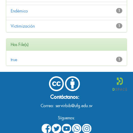
Endémico
1
Victimización
1
Has File(s)
true
1
Contáctanos:
Correo:
servirbib@ufg.edu.sv
Síguenos: