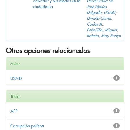
Salvador y sus efectos en la
Universidad Dr.
ciudadanía
José Matías
Delgado
;
USAID
;
Umaña Cerna,
Carlos A.
;
Peñailillo, Miguel
;
Iraheta, May Evelyn
Otras opciones relacionadas
Autor
USAID
1
Título
AFP
1
Corrupción política
1