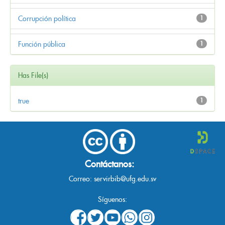
Corrupción política
1
Función pública
1
Has File(s)
true
1
Contáctanos:
Correo:
servirbib@ufg.edu.sv
Síguenos: