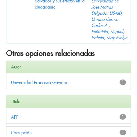
Salvador y sus efectos en la
Universidad Dr.
ciudadanía
José Matías
Delgado
;
USAID
;
Umaña Cerna,
Carlos A.
;
Peñailillo, Miguel
;
Iraheta, May Evelyn
Otras opciones relacionadas
Autor
Universidad Francisco Gavidia
1
Título
AFP
1
Corrupción
1