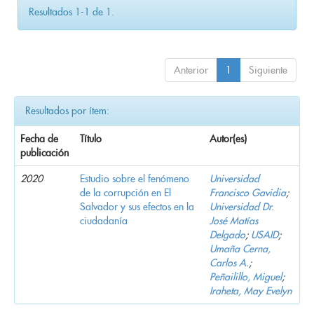
Resultados 1-1 de 1.
Anterior
1
Siguiente
Resultados por ítem:
Fecha de
Título
Autor(es)
publicación
2020
Estudio sobre el fenómeno
Universidad
de la corrupción en El
Francisco Gavidia
;
Salvador y sus efectos en la
Universidad Dr.
ciudadanía
José Matías
Delgado
;
USAID
;
Umaña Cerna,
Carlos A.
;
Peñailillo, Miguel
;
Iraheta, May Evelyn