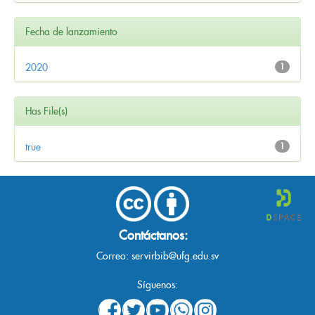
Fecha de lanzamiento
2020
1
Has File(s)
true
1
Contáctanos:
Correo:
servirbib@ufg.edu.sv
Síguenos: