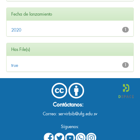
Fecha de lanzamiento
2020
1
Has File(s)
true
1
Contáctanos:
Correo:
servirbib@ufg.edu.sv
Síguenos: