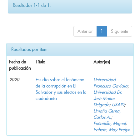
Resultados 1-1 de 1.
Anterior
1
Siguiente
Resultados por ítem:
Fecha de
Título
Autor(es)
publicación
2020
Estudio sobre el fenómeno
Universidad
de la corrupción en El
Francisco Gavidia
;
Salvador y sus efectos en la
Universidad Dr.
ciudadanía
José Matías
Delgado
;
USAID
;
Umaña Cerna,
Carlos A.
;
Peñailillo, Miguel
;
Iraheta, May Evelyn