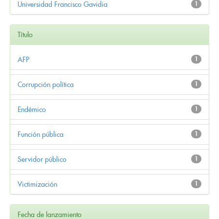
Universidad Francisco Gavidia
1
Título
AFP
1
Corrupción política
1
Endémico
1
Función pública
1
Servidor público
1
Victimización
1
Fecha de lanzamiento