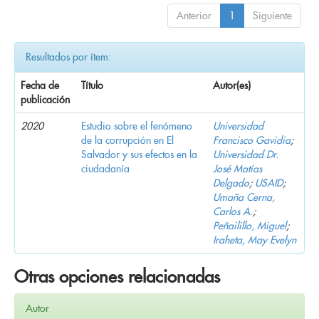
Anterior
1
Siguiente
Resultados por ítem:
Fecha de
Título
Autor(es)
publicación
2020
Estudio sobre el fenómeno
Universidad
de la corrupción en El
Francisco Gavidia
;
Salvador y sus efectos en la
Universidad Dr.
ciudadanía
José Matías
Delgado
;
USAID
;
Umaña Cerna,
Carlos A.
;
Peñailillo, Miguel
;
Iraheta, May Evelyn
Otras opciones relacionadas
Autor