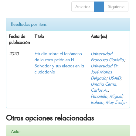
Anterior
1
Siguiente
Resultados por ítem:
Fecha de
Título
Autor(es)
publicación
2020
Estudio sobre el fenómeno
Universidad
de la corrupción en El
Francisco Gavidia
;
Salvador y sus efectos en la
Universidad Dr.
ciudadanía
José Matías
Delgado
;
USAID
;
Umaña Cerna,
Carlos A.
;
Peñailillo, Miguel
;
Iraheta, May Evelyn
Otras opciones relacionadas
Autor