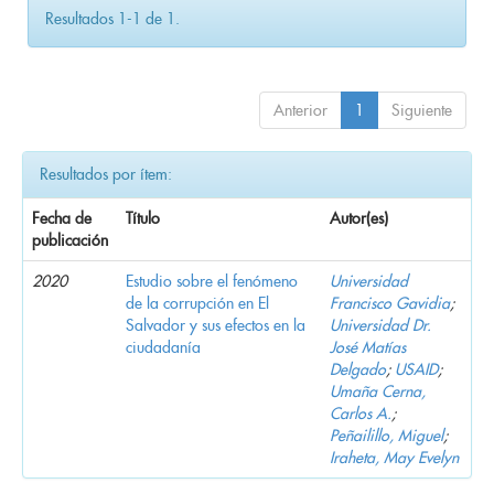
Resultados 1-1 de 1.
Anterior
1
Siguiente
Resultados por ítem:
Fecha de
Título
Autor(es)
publicación
2020
Estudio sobre el fenómeno
Universidad
de la corrupción en El
Francisco Gavidia
;
Salvador y sus efectos en la
Universidad Dr.
ciudadanía
José Matías
Delgado
;
USAID
;
Umaña Cerna,
Carlos A.
;
Peñailillo, Miguel
;
Iraheta, May Evelyn